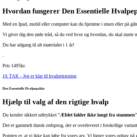
Hvordan fungerer Den Essentielle Hvalpe
Med en Ipad, mobil eller computer kan du hjemme i stuen eller på gå
Vi giver dig den røde tråd, så du ved hvor og hvordan, du skal starte
Du har adgang til alt materialet i 1 år!
.
Pris 1495kr.
JA TAK - Jeg er klar til hvalpetræning
Den Essentielle Hvalpepakke
Hjælp til valg af den rigtige hvalp
Du kender sikkert udtrykket ”
Æblet falder ikke langt fra stammen
”
Det er gammelt dansk ordsprog, der er overleveret i forskellige variant
Pointen er, at vi ikke kan løbe fra vores arv. Vi ligner vores ophav på