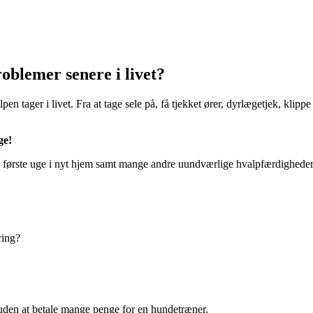
roblemer senere i livet?
pen tager i livet. Fra at tage sele på, få tjekket ører, dyrlægetjek, klip
ge!
en første uge i nyt hjem samt mange andre uundværlige hvalpfærdigheder
ring?
 uden at betale mange penge for en hundetræner.