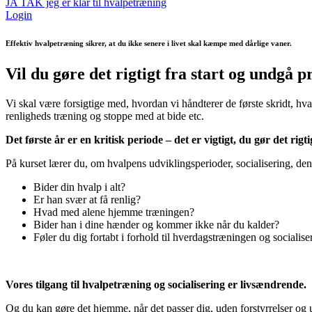
JA TAK jeg er klar til hvalpetræning
Login
Effektiv hvalpetræning sikrer, at du ikke senere i livet skal kæmpe med dårlige vaner.
Vil du gøre det rigtigt fra start og undgå p
Vi skal være forsigtige med, hvordan vi håndterer de første skridt, hval
renligheds træning og stoppe med at bide etc.
Det første år er en kritisk periode – det er vigtigt, du gør det rigti
På kurset lærer du, om hvalpens udviklingsperioder, socialisering, d
Bider din hvalp i alt?
Er han svær at få renlig?
Hvad med alene hjemme træningen?
Bider han i dine hænder og kommer ikke når du kalder?
Føler du dig fortabt i forhold til hverdagstræningen og socialise
Vores tilgang til hvalpetræning og socialisering er livsændrende.
Og du kan gøre det hjemme, når det passer dig, uden forstyrrelser og