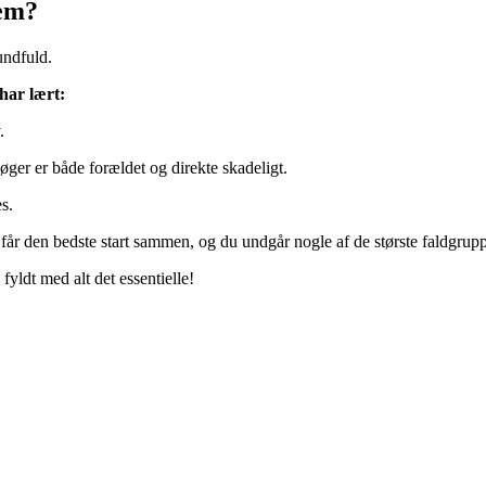
lem?
undfuld.
har lært:
.
øger er både forældet og direkte skadeligt.
s.
n får den bedste start sammen, og du undgår nogle af de største faldgruppe
fyldt med alt det essentielle!