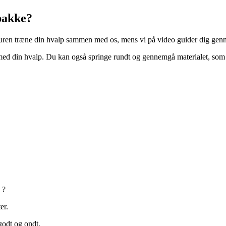
pakke?
turen træne din hvalp sammen med os, mens vi på video guider dig genn
 med din hvalp. Du kan også springe rundt og gennemgå materialet, som d
 ?
er.
 godt og ondt.