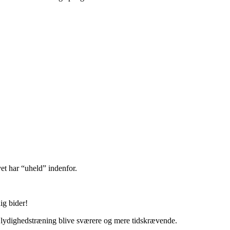
vet har “uheld” indenfor.
ig bider!
ge lydighedstræning blive sværere og mere tidskrævende.