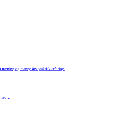
 træning og mange års praktisk erfaring.
re med…