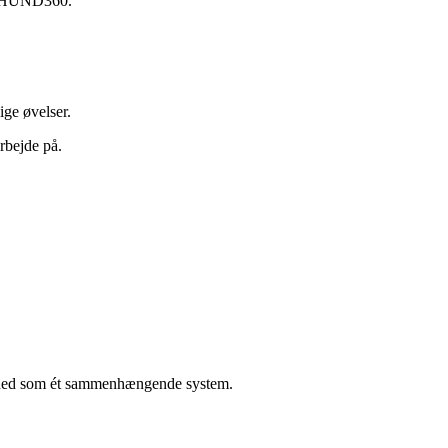
os HUND360.
ige øvelser.
rbejde på.
denhed som ét sammenhængende system.