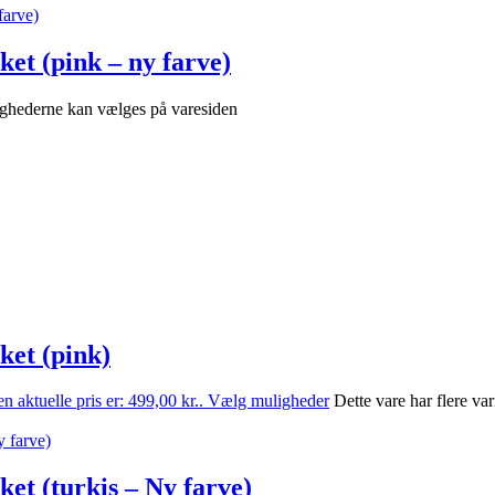
et (pink – ny farve)
lighederne kan vælges på varesiden
et (pink)
n aktuelle pris er: 499,00 kr..
Vælg muligheder
Dette vare har flere v
et (turkis – Ny farve)