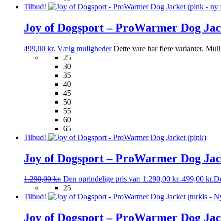
Tilbud!
Joy of Dogsport – ProWarmer Dog Jack
499,00
kr.
Vælg muligheder
Dette vare har flere varianter. Mu
25
30
35
40
45
50
55
60
65
Tilbud!
Joy of Dogsport – ProWarmer Dog Jack
1.290,00
kr.
Den oprindelige pris var: 1.290,00 kr..
499,00
kr.
De
25
Tilbud!
Joy of Dogsport – ProWarmer Dog Jack