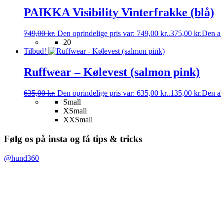
PAIKKA Visibility Vinterfrakke (blå)
749,00
kr.
Den oprindelige pris var: 749,00 kr..
375,00
kr.
Den ak
20
Tilbud!
Ruffwear – Kølevest (salmon pink)
635,00
kr.
Den oprindelige pris var: 635,00 kr..
135,00
kr.
Den ak
Small
XSmall
XXSmall
Følg os på insta og få tips & tricks
@hund360