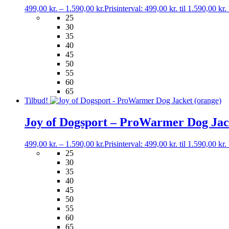
499,00
kr.
–
1.590,00
kr.
Prisinterval: 499,00 kr. til 1.590,00 kr.
25
30
35
40
45
50
55
60
65
Tilbud!
Joy of Dogsport – ProWarmer Dog Jac
499,00
kr.
–
1.590,00
kr.
Prisinterval: 499,00 kr. til 1.590,00 kr.
25
30
35
40
45
50
55
60
65