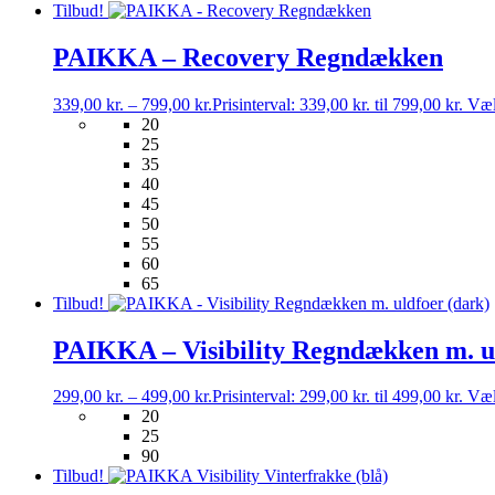
Tilbud!
PAIKKA – Recovery Regndækken
339,00
kr.
–
799,00
kr.
Prisinterval: 339,00 kr. til 799,00 kr.
Væl
20
25
35
40
45
50
55
60
65
Tilbud!
PAIKKA – Visibility Regndækken m. ul
299,00
kr.
–
499,00
kr.
Prisinterval: 299,00 kr. til 499,00 kr.
Væl
20
25
90
Tilbud!