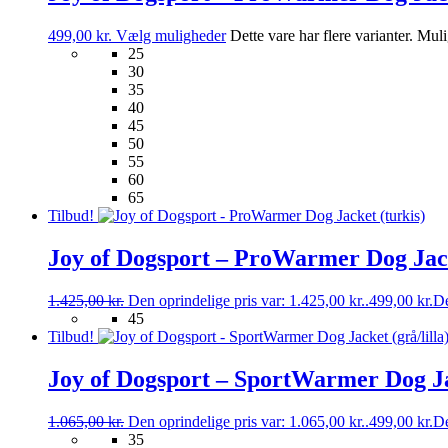
499,00
kr.
Vælg muligheder
Dette vare har flere varianter. Mu
25
30
35
40
45
50
55
60
65
Tilbud!
Joy of Dogsport – ProWarmer Dog Jack
1.425,00
kr.
Den oprindelige pris var: 1.425,00 kr..
499,00
kr.
De
45
Tilbud!
Joy of Dogsport – SportWarmer Dog Jac
1.065,00
kr.
Den oprindelige pris var: 1.065,00 kr..
499,00
kr.
De
35